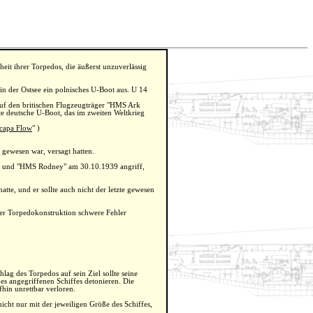
eit ihrer Torpedos, die äußerst unzuverlässig
in der Ostsee ein polnisches U-Boot aus. U 14
auf den britischen Flugzeugträger "HMS Ark
e deutsche U-Boot, das im zweiten Weltkrieg
Scapa Flow
" )
 gewesen war, versagt hatten.
" und "HMS Rodney" am 30.10.1939 angriff,
te, und er sollte auch nicht der letzte gewesen
der Torpedokonstruktion schwere Fehler
g des Torpedos auf sein Ziel sollte seine
es angegriffenen Schiffes detonieren. Die
hin unrettbar verloren.
icht nur mit der jeweiligen Größe des Schiffes,