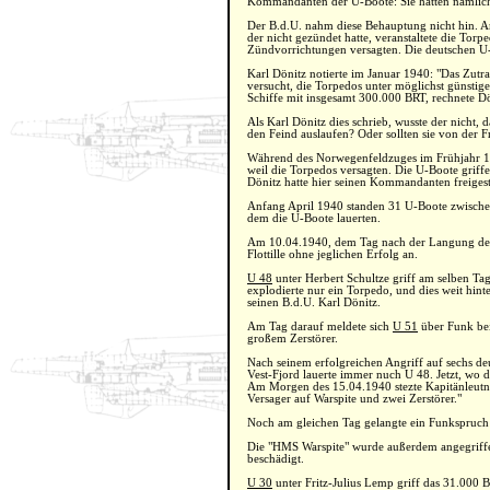
Kommandanten der U-Boote: Sie hätten nämlich
Der B.d.U. nahm diese Behauptung nicht hin. A
der nicht gezündet hatte, veranstaltete die Tor
Zündvorrichtungen versagten. Die deutschen U-B
Karl Dönitz notierte im Januar 1940: "Das Zut
versucht, die Torpedos unter möglichst günstig
Schiffe mit insgesamt 300.000 BRT, rechnete Dön
Als Karl Dönitz dies schrieb, wusste der nicht
den Feind auslaufen? Oder sollten sie von de
Während des Norwegenfeldzuges im Frühjahr 19
weil die Torpedos versagten. Die U-Boote griffe
Dönitz hatte hier seinen Kommandanten freigest
Anfang April 1940 standen 31 U-Boote zwische
dem die U-Boote lauerten.
Am 10.04.1940, dem Tag nach der Langung der
Flottille ohne jeglichen Erfolg an.
U 48
unter Herbert Schultze griff am selben T
explodierte nur ein Torpedo, und dies weit hint
seinen B.d.U. Karl Dönitz.
Am Tag darauf meldete sich
U 51
über Funk bei
großem Zerstörer.
Nach seinem erfolgreichen Angriff auf sechs de
Vest-Fjord lauerte immer nuch U 48. Jetzt, wo d
Am Morgen des 15.04.1940 stezte Kapitänleutnan
Versager auf Warspite und zwei Zerstörer."
Noch am gleichen Tag gelangte ein Funkspruc
Die "HMS Warspite" wurde außerdem angegrif
beschädigt.
U 30
unter Fritz-Julius Lemp griff das 31.000 