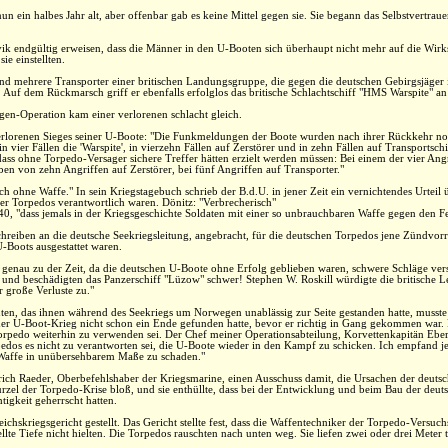
n ein halbes Jahr alt, aber offenbar gab es keine Mittel gegen sie. Sie begann das Selbstvertra
rvik endgültig erweisen, dass die Männer in den U-Booten sich überhaupt nicht mehr auf die Wirk
e einstellten.
nd mehrere Transporter einer britischen Landungsgruppe, die gegen die deutschen Gebirgsjäger in
Auf dem Rückmarsch griff er ebenfalls erfolglos das britische Schlachtschiff "HMS Warspite" an
en-Operation kam einer verlorenen schlacht gleich.
verlorenen Sieges seiner U-Boote: "Die Funkmeldungen der Boote wurden nach ihrer Rückkehr n
 in vier Fällen die 'Warspite', in vierzehn Fällen auf Zerstörer und in zehn Fällen auf Transport
 dass ohne Torpedo-Versager sichere Treffer hätten erzielt werden müssen: Bei einem der vier Angri
ben von zehn Angriffen auf Zerstörer, bei fünf Angriffen auf Transporter."
h ohne Waffe." In sein Kriegstagebuch schrieb der B.d.U. in jener Zeit ein vernichtendes Urteil ü
der Torpedos verantwortlich waren. Dönitz: "Verbrecherisch"
940, "dass jemals in der Kriegsgeschichte Soldaten mit einer so unbrauchbaren Waffe gegen den F
chreiben an die deutsche Seekriegsleitung, angebracht, für die deutschen Torpedos jene Zündvo
-Boots ausgestattet waren.
genau zu der Zeit, da die deutschen U-Boote ohne Erfolg geblieben waren, schwere Schläge verse
er und beschädigten das Panzerschiff "Lüzow" schwer! Stephen W. Roskill würdigte die britische 
 große Verluste zu."
uten, das ihnen während des Seekriegs um Norwegen unablässig zur Seite gestanden hatte, musst
der U-Boot-Krieg nicht schon ein Ende gefunden hatte, bevor er richtig in Gang gekommen war. D
rpedo weiterhin zu verwenden sei. Der Chef meiner Operationsabteilung, Korvettenkapitän Eber
dos es nicht zu verantworten sei, die U-Boote wieder in den Kampf zu schicken. Ich empfand j
r Waffe in unübersehbarem Maße zu schaden."
ich Raeder, Oberbefehlshaber der Kriegsmarine, einen Ausschuss damit, die Ursachen der deuts
zel der Torpedo-Krise bloß, und sie enthüllte, dass bei der Entwicklung und beim Bau der deut
tigkeit geherrscht hatten.
hskriegsgericht gestellt. Das Gericht stellte fest, dass die Waffentechniker der Torpedo-Versuc
stellte Tiefe nicht hielten. Die Torpedos rauschten nach unten weg. Sie liefen zwei oder drei Mete