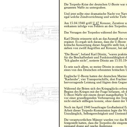
Die Torpedo-Krise der deutschen U-Boote war nu
gesamten Waffe zu untergraben.
Und jetzt sollte eine dramatische Nacht vor Na
egal welche Zündvorrichtung und welche Tiefe si
Am 15.04.1940 griff
U 47
Kreuzer, Zerstörer u
entkamen infolge von Fehlern an den Torpedos. 
Das Versagen der Torpedos während der Norweg
Karl Dönitz erinnerte sich an das Ausmaß des 
ergänzt. Es ergab sich daraus, dass die U-Boote
kritische Auswertung dieser Angriffe stellt fest,
sieben von zwölf Angriffen auf Kreuzer, bei sie
"Die Boote", befand Karl Dönitz, "waren praktisc
für die Beschaffenheit und Funktionsfähigkeit 
"Ich glaube nicht", notierte Dönitz am 15.05.1
Es sein nach allem, so meine Dönitz in einem S
eines von den Deutschen erbeuteten britischen U
Englische U-Boote hatten der deutschen Marine 
"Karlsruhe", vier Transportschiffe, drei Fracht
hervorragende Leistung und fügten dem Gegner
Während die Briten sich des Kriegsglücks erfre
Beginn des Krieges mit der Frage befassen, ob 
U-Boot-Waffe mit einem derart mangelhaften To
vor einer grundlegenden Verbesserung des Torpe
nicht einfach stilllegen konnte, ohne damit de
Noch im April 1940 beauftragte Großadmiral Er
Arbeit dieser Torpedo-Kommission legte die Wur
Unzulänglich, Selbstgerechtigkeit und Uneinsich
Die verantwortlichen Männer wurden vor das Reic
festgestellt hatten, dass die Torpedos die einge
niemand drang auf rasche Änderung.