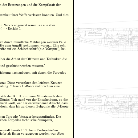
uen der Besatzungen und die Kampfkraft der
samkeit ihrer Waffe verlassen konnten. Und dies
 Narvik angesetzt waren, sie alle aber
 ( -->
Bericht
).
och durch mündliche Meldungen weiterer Fälle
schiffe zum Angriff gekommen waren... Eine sehr
ffe auf ein Schlachtschiff (die 'Warspite'), bei
ber die Arbeit der Offiziere und Techniker, die
eind geschickt werden mussten."
rrichtung nachzubauen, mit denen die Torpedos
tzt. Diese versenkten den leichten Kreuzer
Leitung: "Unsere U-Boote vollbrachten eine
e sich der B.d.U. nur neun Monate nach dem
önitz: "Ich stand vor der Entscheidung, ob die
hard Godt, war der entschiedenen Ansicht, dass
edoch, dass ich zu diesem Zeitpunkt die U-Boote
chen Torpedo-Versager herauszufinden. Die
schen Torpedos technische Stümperei,
hsanstalt bereits 1936 beim Probeschießen
r tiefer als ihnen vorgegeben worden war. Aber