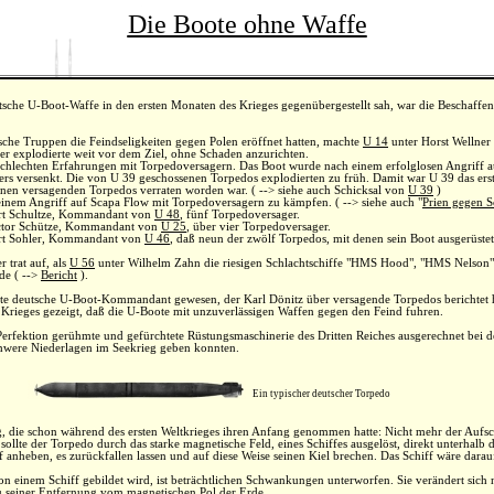
Die Boote ohne Waffe
tsche U-Boot-Waffe in den ersten Monaten des Krieges gegenübergestellt sah, war die Beschaffenh
he Truppen die Feindseligkeiten gegen Polen eröffnet hatten, machte
U 14
unter Horst Wellner 
er explodierte weit vor dem Ziel, ohne Schaden anzurichten.
schlechten Erfahrungen mit Torpedoversagern. Das Boot wurde nach einem erfolglosen Angriff 
rs versenkt. Die von U 39 geschossenen Torpedos explodierten zu früh. Damit war U 39 das erst
genen versagenden Torpedos verraten worden war. ( --> siehe auch Schicksal von
U 39
)
einem Angriff auf Scapa Flow mit Torpedoversagern zu kämpfen. ( --> siehe auch "
Prien gegen 
ert Schultze, Kommandant von
U 48
, fünf Torpedoversager.
ictor Schütze, Kommandant von
U 25
, über vier Torpedoversager.
ert Sohler, Kommandant von
U 46
, daß neun der zwölf Torpedos, mit denen sein Boot ausgerüstet
 trat auf, als
U 56
unter Wilhelm Zahn die riesigen Schlachtschiffe "HMS Hood", "HMS Nelson
de ( -->
Bericht
).
te deutsche U-Boot-Kommandant gewesen, der Karl Dönitz über versagende Torpedos berichtet hat
es Krieges gezeigt, daß die U-Boote mit unzuverlässigen Waffen gegen den Feind fuhren.
Perfektion gerühmte und gefürchtete Rüstungsmaschinerie des Dritten Reiches ausgerechnet bei 
chwere Niederlagen im Seekrieg geben konnten.
Ein typischer deutscher Torpedo
die schon während des ersten Weltkrieges ihren Anfang genommen hatte: Nicht mehr der Aufschla
llte der Torpedo durch das starke magnetische Feld, eines Schiffes ausgelöst, direkt unterhalb d
anheben, es zurückfallen lassen und auf diese Weise seinen Kiel brechen. Das Schiff wäre darauf
n einem Schiff gebildet wird, ist beträchtlichen Schwankungen unterworfen. Sie verändert sich n
zu seiner Entfernung vom magnetischen Pol der Erde.