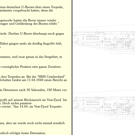
ines deutschen U-Bootes über einen Torpedo,
mandanten vorgebracht hatten, denn die
Gegenwehr hatten die Boote immer wieder
ersager und Gefährdung des Bootes erlebt."
n würde. Durften U-Boote überhaupt noch gegen
bei gingen mehr als dreißig Angriffe fehl,
n.
ommen, und zwar genau in das Seegebiet, in
 vorzüglicher Position eine ganze Zerstörer-
ls drei Torpedos an. Bei der "HMS Cumberland"
t Schultze funkte am 11.04.1940 einen Bericht an
ein Detonierer nach 30 Sekunden, 100 Meter vor
T groß) auf seinem Rückmarsch im Vest-Fjord. Im
. Doch nichts passierte.
s verriet: "Am 14.04. im Vest-Fjord Torpedo-
n, aber sie wurde noch nicht einmal ernstlich
edoch erfolgte keine Detonation.