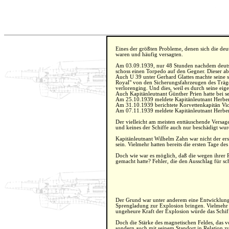
Eines der größten Probleme, denen sich die deu
waren und häufig versagten.
Am 03.09.1939, nur 48 Stunden nachdem deutsc
schoss einen Torpedo auf den Gegner. Dieser ab
Auch U 39 unter Gerhard Glattes machte seine 
Royal" von den Sicherungsfahrzeugen des Träge
verlorenging. Und dies, weil es durch seine ei
Auch Kapitänleutnant Günther Prien hatte bei s
Am 25.10.1939 meldete Kapitänleutnant Herb
Am 31.10.1939 berichtete Korvettenkapitän V
Am 07.11.1939 meldete Kapitänleutnant Herb
Der vielleicht am meisten enttäuschende Versager
und keines der Schiffe auch nur beschädigt wur
Kapitänleutnant Wilhelm Zahn war nicht der ers
sein. Vielmehr hatten bereits die ersten Tage d
Doch wie war es möglich, daß die wegen ihrer 
gemacht hatte? Fehler, die den Ausschlag für s
Der Grund war unter anderem eine Entwicklung, 
Sprengladung zur Explosion bringen. Vielmehr so
ungeheure Kraft der Explosion würde das Schiff 
Doch die Stärke des magnetischen Feldes, das vo
sondern auch mit seinem Standort in Relation 