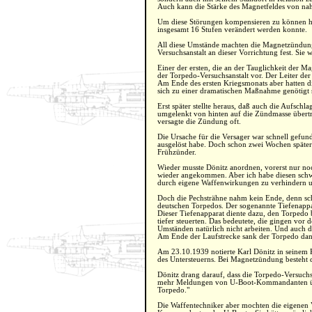
Auch kann die Stärke des Magnetfeldes von nah
Um diese Störungen kompensieren zu können hat
insgesamt 16 Stufen verändert werden konnte.
All diese Umstände machten die Magnetzündung 
Versuchsanstalt an dieser Vorrichtung fest. Sie
Einer der ersten, die an der Tauglichkeit der
der Torpedo-Versuchsanstalt vor. Der Leiter de
Am Ende des ersten Kriegsmonats aber hatten
sich zu einer dramatischen Maßnahme genötigt 
Erst später stellte heraus, daß auch die Aufsch
umgelenkt von hinten auf die Zündmasse übertr
versagte die Zündung oft.
Die Ursache für die Versager war schnell gefund
ausgelöst habe. Doch schon zwei Wochen später
Frühzünder.
Wieder musste Dönitz anordnen, vorerst nur no
wieder angekommen. Aber ich habe diesen schwe
durch eigene Waffenwirkungen zu verhindern und
Doch die Pechsträhne nahm kein Ende, denn sch
deutschen Torpedos. Der sogenannte Tiefenappar
Dieser Tiefenapparat diente dazu, den Torpedo b
tiefer steuerten. Das bedeutete, die gingen vo
Umständen natürlich nicht arbeiten. Und auch 
Am Ende der Laufstrecke sank der Torpedo dan
Am 23.10.1939 notierte Karl Dönitz in seinem K
des Untersteuerns. Bei Magnetzündung besteht 
Dönitz drang darauf, dass die Torpedo-Versuch
mehr Meldungen von U-Boot-Kommandanten über 
Torpedo."
Die Waffentechniker aber mochten die eigenen V