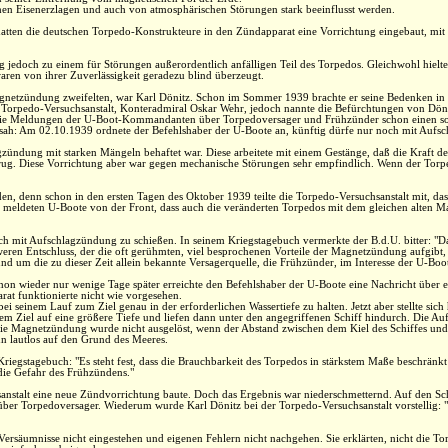
en Eisenerzlagen und auch von atmosphärischen Störungen stark beeinflusst werden.
ten die deutschen Torpedo-Konstrukteure in den Zündapparat eine Vorrichtung eingebaut, mit 
jedoch zu einem für Störungen außerordentlich anfälligen Teil des Torpedos. Gleichwohl hielt
 waren von ihrer Zuverlässigkeit geradezu blind überzeugt.
 Magnetzündung zweifelten, war Karl Dönitz. Schon im Sommer 1939 brachte er seine Bedenken i
r Torpedo-Versuchsanstalt, Konteradmiral Oskar Wehr, jedoch nannte die Befürchtungen von Döni
 die Meldungen der U-Boot-Kommandanten über Torpedoversager und Frühzünder schon einen
sah: Am 02.10.1939 ordnete der Befehlshaber der U-Boote an, künftig dürfe nur noch mit Auf
lagzündung mit starken Mängeln behaftet war. Diese arbeitete mit einem Gestänge, daß die Kraft d
ug. Diese Vorrichtung aber war gegen mechanische Störungen sehr empfindlich. Wenn der Torpedo
en, denn schon in den ersten Tagen des Oktober 1939 teilte die Torpedo-Versuchsanstalt mit, da
 meldeten U-Boote von der Front, dass auch die veränderten Torpedos mit dem gleichen alten M
ch mit Aufschlagzündung zu schießen. In seinem Kriegstagebuch vermerkte der B.d.U. bitter: "
ren Entschluss, der die oft gerühmten, viel besprochenen Vorteile der Magnetzündung aufgibt,
 um die zu dieser Zeit allein bekannte Versagerquelle, die Frühzünder, im Interesse der U-Boo
on wieder nur wenige Tage später erreichte den Befehlshaber der U-Boote eine Nachricht über
at funktionierte nicht wie vorgesehen.
ei seinem Lauf zum Ziel genau in der erforderlichen Wassertiefe zu halten. Jetzt aber stellte sic
r dem Ziel auf eine größere Tiefe und liefen dann unter den angegriffenen Schiff hindurch. Die 
die Magnetzündung wurde nicht ausgelöst, wenn der Abstand zwischen dem Kiel des Schiffes und
n lautlos auf den Grund des Meeres.
riegstagebuch: "Es steht fest, dass die Brauchbarkeit des Torpedos in stärkstem Maße beschränkt
die Gefahr des Frühzündens."
sanstalt eine neue Zündvorrichtung baute. Doch das Ergebnis war niederschmetternd. Auf den Sc
Torpedoversager. Wiederum wurde Karl Dönitz bei der Torpedo-Versuchsanstalt vorstellig: "Di
ersäumnisse nicht eingestehen und eigenen Fehlern nicht nachgehen. Sie erklärten, nicht die Tor