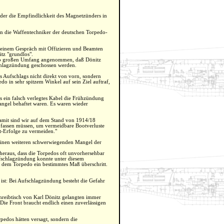
der die Empfindlichkeit des Magnetzünders in
en die Waffentechniker der deutschen Torpedo-
n einem Gespräch mit Offizieren und Beamten
tz "grundlos".
 so großen Umfang angenommen, daß Dönitz
schlagzündung geschossen werden.
es Aufschlags nicht direkt von vorn, sondern
 in sehr spitzem Winkel auf sein Ziel auftraf,
ss ein falsch verlegtes Kabel die Frühzündung
angel behaftet waren. Es waren wieder
Damit sind wir auf dem Stand von 1914/18
 fassen müssen, um vermeidbare Bootverluste
t-Erfolge zu vermeiden."
 einen weiteren schwerwiegenden Mangel der
h heraus, dass die Torpedos oft unvorhersehbar
Aufschlagzündung konnte unter diesem
 dem Torpedo ein bestimmtes Maß überschritt.
 ist: Bei Aufschlagzündung besteht die Gefahr
hreibtisch von Karl Dönitz gelangten immer
e Front braucht endlich einen zuverlässigen
pedos hätten versagt, sondern die