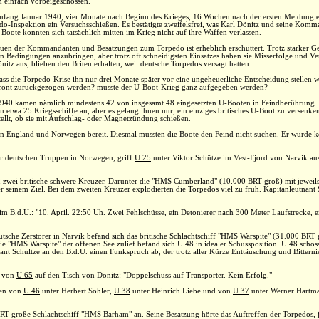
 einfach vorbeigeschossen.
nfang Januar 1940, vier Monate nach Beginn des Krieges, 16 Wochen nach der ersten Meldung e
pedo-Inspektion ein Versuchsschießen. Es bestätigte zweifelsfrei, was Karl Dönitz und seine Kom
oote konnten sich tatsächlich mitten im Krieg nicht auf ihre Waffen verlassen.
rauen der Kommandanten und Besatzungen zum Torpedo ist erheblich erschüttert. Trotz starker 
en Bedingungen anzubringen, aber trotz oft schneidigsten Einsatzes haben sie Misserfolge und V
itz aus, blieben den Briten erhalten, weil deutsche Torpedos versagt hatten.
, dass die Torpedo-Krise ihn nur drei Monate später vor eine ungeheuerliche Entscheidung stelle
r Front zurückgezogen werden? musste der U-Boot-Krieg ganz aufgegeben werden?
40 kamen nämlich mindestens 42 von insgesamt 48 eingesetzten U-Booten in Feindberührung. Da
n etwa 25 Kriegsschiffe an, aber es gelang ihnen nur, ein einziges britisches U-Boot zu versenke
ellt, ob sie mit Aufschlag- oder Magnetzündung schießen.
n England und Norwegen bereit. Diesmal mussten die Boote den Feind nicht suchen. Er würde k
 deutschen Truppen in Norwegen, griff
U 25
unter Viktor Schütze im Vest-Fjord von Narvik aus
ag zwei britische schwere Kreuzer. Darunter die "HMS Cumberland" (10.000 BRT groß) mit jewei
er seinem Ziel. Bei dem zweiten Kreuzer explodierten die Torpedos viel zu früh. Kapitänleutnan
m B.d.U.: "10. April. 22:50 Uh. Zwei Fehlschüsse, ein Detonierer nach 300 Meter Laufstrecke, 
utsche Zerstörer in Narvik befand sich das britische Schlachtschiff "HMS Warspite" (31.000 BR
ie "HMS Warspite" der offenen See zulief befand sich U 48 in idealer Schussposition. U 48 schoss
t Schultze an den B.d.U. einen Funkspruch ab, der trotz aller Kürze Enttäuschung und Bitterni
h von
U 65
auf den Tisch von Dönitz: "Doppelschuss auf Transporter. Kein Erfolg."
fen von
U 46
unter Herbert Sohler,
U 38
unter Heinrich Liebe und von
U 37
unter Werner Hartman
BRT große Schlachtschiff "HMS Barham" an. Seine Besatzung hörte das Auftreffen der Torpedos, j