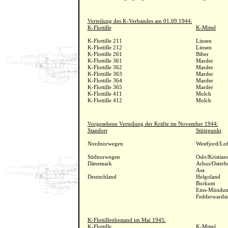
Verteilung des K-Verbandes am 01.09.1944:
K-Flottille
K-Mittel
K-Flottille 211
Linsen
K-Flottille 212
Linsen
K-Flottille 261
Biber
K-Flottille 361
Marder
K-Flottille 362
Marder
K-Flottille 363
Marder
K-Flottille 364
Marder
K-Flottille 365
Marder
K-Flottille 411
Molch
K-Flottille 412
Molch
Vorgesehene Verteilung der Kräfte im November 1944:
Standort
Stützpunkt
Nordnorwegen
Westfjord/Lo
Südnorwegen
Oslo/Kristia
Dänemark
Arhus/Osterb
Asa
Deutschland
Helgoland
Borkum
Ems-Mündu
Fedderwardsi
K-Flottillenbestand im Mai 1945:
K-Flottille
K-Mittel