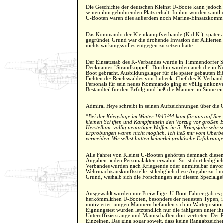
Die Geschichte der deutschen Kleinst U-Boote kann jedoch
seinen ihm gebührenden Platz erhält. In ihm wurden sämtli
U-Booten waren dies außerdem noch Marine-Einsatzkomm
Das Kommando der Kleinkampfverbände (K.d.K.), später a
gegründet. Grund war die drohende Invasion der Alliierten 
nichts wirkungsvolles entgegen zu setzen hatte.
Der Einsatzstab des K-Verbandes wurde in Timmendorfer St
Decknamen "Strandkoppel". Dorthin wurden auch die in N
Boot gebracht. Ausbildungslager für die später gebauten B
Fichten des Reichswaldes von Lübeck. Chef des K-Verband
Personals für sein neues Kommando ging er völlig unkonven
Bestandteil für den Erfolg und ließ die Männer im Sinne e
Admiral Heye schreibt in seinen Aufzeichnungen über die 
"Bei der Kriegslage im Winter 1943/44 kam für uns auf See 
kleinen Schiffen und Kampfmitteln den Vorzug vor großen E
Herstellung völlig neuartiger Waffen im 5. Kriegsjahr sehr 
Erprobungen waren nicht möglich. Ich ließ mir vom Oberbe
vermeiden. Wir selbst hatten keinerlei praktische Erfahrunge
Alle Fahrer von Kleinst U-Booten gehörten demnach diese
Angaben in den Personalakten erwähnt. So ist dort ledigli
Verbandes wurden nach Kriegsende oder unmittelbar davor v
Wehrmachtsauskunftsstelle ist lediglich diese Angabe zu fin
Grund, weshalb sich die Forschungen auf diesem Spezialgebi
Ausgewählt wurden nur Freiwillige. U-Boot-Fahrer gab es g
herkömmlichen U-Booten, besonders der neuesten Typen, im
motivierten jungen Männern befanden sich in Wartepositi
Eignungstest wurden letztendlich nur die fähigsten unter 
Unteroffiziersränge und Mannschaften dort vertreten. Der R
Einzelnen. Das ging sogar soweit, dass keine Rangabzeiche