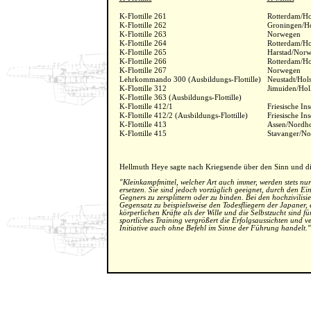
K-Flottille 261
Rotterdam/Ho
K-Flottille 262
Groningen/H
K-Flottille 263
Norwegen
K-Flottille 264
Rotterdam/Ho
K-Flottille 265
Harstad/Nor
K-Flottille 266
Rotterdam/Ho
K-Flottille 267
Norwegen
Lehrkommando 300 (Ausbildungs-Flottille)
Neustadt/Hols
K-Flottille 312
Jimuiden/Hol
K-Flottille 363 (Ausbildungs-Flottille)
K-Flottille 412/1
Friesische In
K-Flottille 412/2 (Ausbildungs-Flottille)
Friesische Ins
K-Flottille 413
Assen/Nordho
K-Flottille 415
Stavanger/N
Hellmuth Heye sagte nach Kriegsende über den Sinn und d
"Kleinkampfmittel, welcher Art auch immer, werden stets nu
ersetzen. Sie sind jedoch vorzüglich geeignet, durch den Ein
Gegners zu zersplittern oder zu binden. Bei den hochzivilis
Gegensatz zu beispielsweise den Todesfliegern der Japaner,
körperlichen Kräfte als der Wille und die Selbstzucht sind fü
sportliches Training vergrößert die Erfolgsaussichten und v
Initiative auch ohne Befehl im Sinne der Führung handelt."