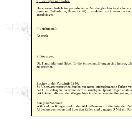
h) Leitungen und Rohre:
Die eisernen Rohrleitungen erhalten außen die gleichen Anstriche wie
innen mit Zellenfarbe, Bilgen (Z 70) zu streichen, auch wenn die ve
anzubringen.
i) Leichtmetall:
Anstrich
k) Sonstiges:
Die Handräder und Hebel für die Schnellentlüftungen sind hellrot, a
zu streichen.
Zusätze in der Vorschrift 1940:
Zu Überwasseranstrichen dürfen nur matte, nichtglänzende Farben ve
B.d.U. zu erfragen, da er von dem zukünftigen Operationsgebiet abhä
Bei Flächen, die von der Waagrechten in die Senkrechte übergehen, is
Kriegsmaßnahmen:
Während des Krieges sind in den Akku-Räumen nur die unter den Zell
Abdeckungen neben und über den Zellen sind dagegen 3 Mal mit Paraf